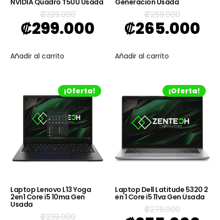
NVIDIA Quadro T500 Usada
Generación Usada
₡
329.000
₡
289.000
₡
299.000
₡
265.000
Añadir al carrito
Añadir al carrito
¡Oferta!
¡Oferta!
Laptop Lenovo L13 Yoga
Laptop Dell Latitude 5320 2
2en1 Core i5 10ma Gen
en 1 Core i5 11va Gen Usada
Usada
₡
279.000
₡
239.000