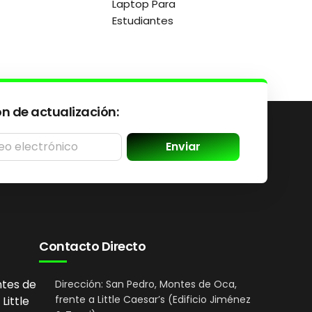
Laptop Para
Estudiantes
ón de actualización:
Enviar
Contacto Directo
ntes de
Dirección: San Pedro, Montes de Oca,
frente a Little Caesar’s (Edificio Jiménez
Little