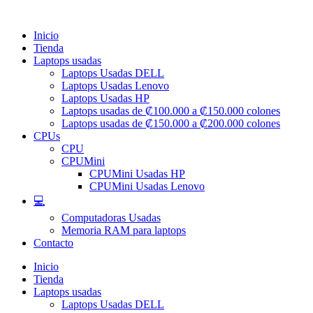
Ir
al
Inicio
contenido
Tienda
Laptops usadas
Laptops Usadas DELL
Laptops Usadas Lenovo
Laptops Usadas HP
Laptops usadas de ₡100.000 a ₡150.000 colones
Laptops usadas de ₡150.000 a ₡200.000 colones
CPUs
CPU
CPUMini
CPUMini Usadas HP
CPUMini Usadas Lenovo
💻
Computadoras Usadas
Memoria RAM para laptops
Contacto
Inicio
Tienda
Laptops usadas
Laptops Usadas DELL