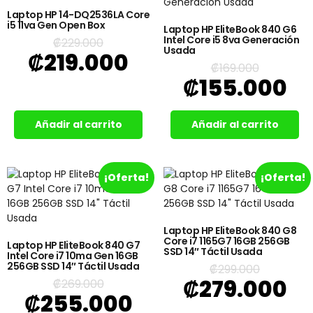
Laptop HP 14-DQ2536LA Core
i5 11va Gen Open Box
Laptop HP EliteBook 840 G6
Intel Core i5 8va Generación
₡
229.000
Usada
₡
219.000
₡
169.000
₡
155.000
Añadir al carrito
Añadir al carrito
¡Oferta!
¡Oferta!
Laptop HP EliteBook 840 G8
Core i7 1165G7 16GB 256GB
Laptop HP EliteBook 840 G7
SSD 14″ Táctil Usada
Intel Core i7 10ma Gen 16GB
256GB SSD 14″ Táctil Usada
₡
299.000
₡
279.000
₡
269.000
₡
255.000