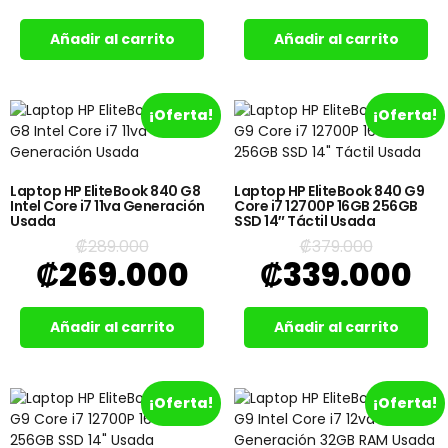
Añadir al carrito
Añadir al carrito
¡Oferta!
¡Oferta!
Laptop HP EliteBook 840 G8
Laptop HP EliteBook 840 G9
Intel Core i7 11va Generación
Core i7 12700P 16GB 256GB
Usada
SSD 14″ Táctil Usada
₡
289.000
₡
379.000
₡
269.000
₡
339.000
Añadir al carrito
Añadir al carrito
¡Oferta!
¡Oferta!