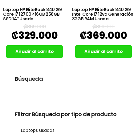
Laptop HP EliteBook 840 G9
Laptop HP EliteBook 840 G9
Core i7 12700P 16GB 256GB
Intel Core i7 12va Generación
SSD 14″ Usada
32GB RAM Usada
₡
369.000
₡
399.000
₡
329.000
₡
369.000
Añadir al carrito
Añadir al carrito
Búsqueda
Filtrar Búsqueda por tipo de producto
Laptops usadas