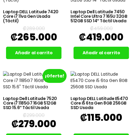
Laptop DELL Latitude 7420
Laptop Dell Latitude 7450
Core i7 11va Gen Usada
Intel Core Ultra 7 165U 32GB
(Táctil)
512GB SSD 14″ Táctil Usada
₡
289.000
₡
459.000
₡
265.000
₡
419.000
Añadir al carrito
Añadir al carrito
¡Oferta!
Laptop Dell Latitude 7520
Laptop DELL Latitude E5470
Core i7 1185G7 16GB 512GB
Core i5 6ta Gen 8GB 256GB
SSD 15.6″ Táctil Usada
SSD Usada
₡
115.000
₡
299.000
₡
279.000